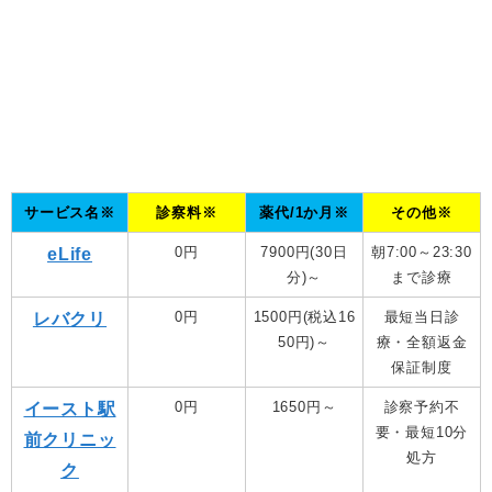
サービス名※
診察料※
薬代/1か月※
その他※
0円
7900円(30日
朝7:00～23:30
eLife
分)～
まで診療
0円
1500円(税込16
最短当日診
レバクリ
50円)～
療・全額返金
保証制度
0円
1650円～
診察予約不
イースト駅
要・最短10分
前クリニッ
処方
ク